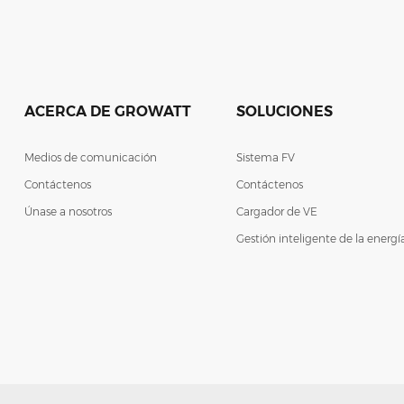
ACERCA DE GROWATT
SOLUCIONES
Medios de comunicación
Sistema FV
Contáctenos
Contáctenos
Únase a nosotros
Cargador de VE
Gestión inteligente de la energí