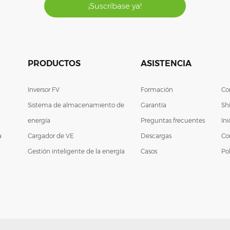
¡Suscríbase ya!
PRODUCTOS
ASISTENCIA
Inversor FV
Formación
Co
Sistema de almacenamiento de
Garantía
Sh
energía
Preguntas frecuentes
In
a
Cargador de VE
Descargas
Co
Gestión inteligente de la energía
Casos
Pol