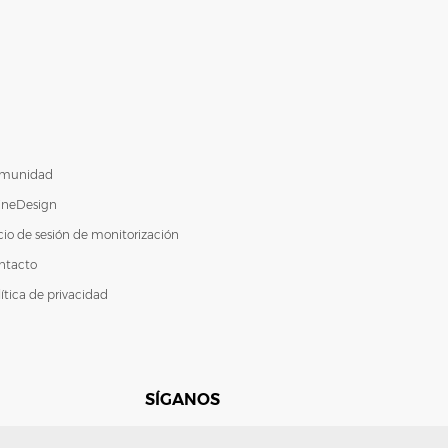
munidad
ineDesign
icio de sesión de monitorización
ntacto
ítica de privacidad
SÍGANOS